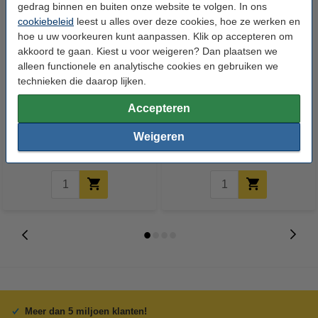
gedrag binnen en buiten onze website te volgen. In ons
cookiebeleid
leest u alles over deze cookies, hoe ze werken en
hoe u uw voorkeuren kunt aanpassen. Klik op accepteren om
akkoord te gaan. Kiest u voor weigeren? Dan plaatsen we
alleen functionele en analytische cookies en gebruiken we
technieken die daarop lijken.
Aanbieding: 6 x 123inkt krijtstift
Nobo glasmagneten (10 stuks)
Accepteren
(6 kleuren)
Weigeren
€ 13,50
€ 18,95
Incl. 21% btw
Incl. 21% btw
Meer dan 5 miljoen klanten!