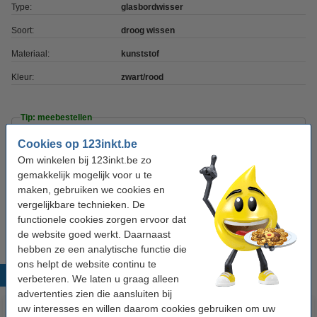
Type:
glasbordwisser
Soort:
droog wissen
Materiaal:
kunststof
Kleur:
zwart/rood
Tip: meebestellen
Aanbieding: 123inkt set whiteboard markers
Cookies op 123inkt.be
zwart/rood/blauw/groen (2,5 mm rond)
Om winkelen bij 123inkt.be zo
€ 6,95
gemakkelijk mogelijk voor u te
maken, gebruiken we cookies en
123inkt whiteboard reinigingsspray (250 ml)
vergelijkbare technieken. De
€ 4,50
functionele cookies zorgen ervoor dat
de website goed werkt. Daarnaast
hebben ze een analytische functie die
ons helpt de website continu te
Populaire producten
verbeteren. We laten u graag alleen
advertenties zien die aansluiten bij
uw interesses en willen daarom cookies gebruiken om uw