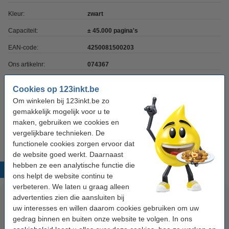
Kleur:
zwart
Capaciteit:
± 45.000 pagina's
EAN-code:
4250081500203
Ons artikelnr:
074367
Nummer:
3
Cookies op 123inkt.be
Om winkelen bij 123inkt.be zo
gemakkelijk mogelijk voor u te
Let op: dit is een reserveonderdeel. Wij adviseren om dit
maken, gebruiken we cookies en
onderdeel door een monteur te laten vervangen.
vergelijkbare technieken. De
functionele cookies zorgen ervoor dat
de website goed werkt. Daarnaast
hebben ze een analytische functie die
Populaire producten
ons helpt de website continu te
verbeteren. We laten u graag alleen
advertenties zien die aansluiten bij
uw interesses en willen daarom cookies gebruiken om uw
gedrag binnen en buiten onze website te volgen. In ons