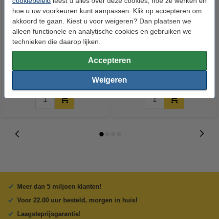
cookiebeleid
leest u alles over deze cookies, hoe ze werken en
hoe u uw voorkeuren kunt aanpassen. Klik op accepteren om
akkoord te gaan. Kiest u voor weigeren? Dan plaatsen we
alleen functionele en analytische cookies en gebruiken we
Ricoh type 1205 toner zwart
Ricoh/Nashuatec A2199510
technieken die daarop lijken.
(origineel)
drum (origineel)
Accepteren
€ 17,50
€ 49,50
Incl. 21% btw
Incl. 21% btw
Weigeren
Meer dan 5 miljoen klanten!
Voor 22.00 uur besteld, morgen in huis!
Laagsteprijsgarantie!