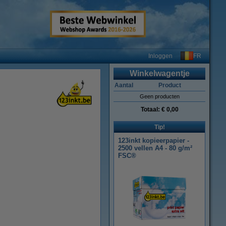
FR
Inloggen
Winkelwagentje
Aantal
Product
Geen producten
Totaal:
€ 0,00
Tip!
123inkt kopieerpapier -
2500 vellen A4 - 80 g/m²
FSC®