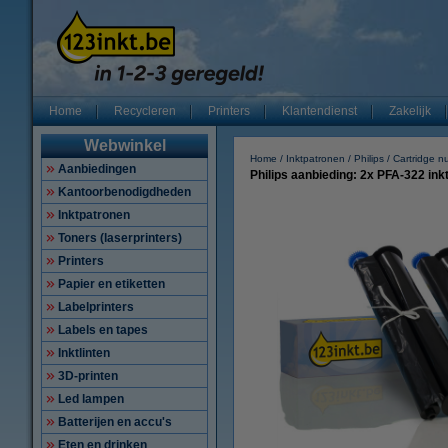
Home
Recycleren
Printers
Klantendienst
Zakelijk
Webwinkel
Home
Inktpatronen
Philips
Cartridge 
Aanbiedingen
Philips aanbieding: 2x PFA-322 ink
Kantoorbenodigdheden
Inktpatronen
Toners (laserprinters)
Printers
Papier en etiketten
Labelprinters
Labels en tapes
Inktlinten
3D-printen
Led lampen
Batterijen en accu's
Eten en drinken