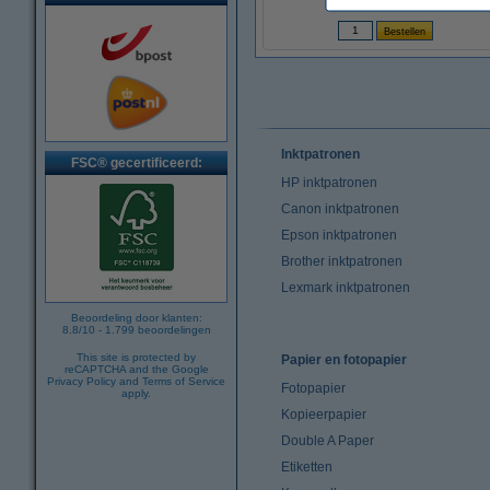
(Incl. 21% btw)
Inktpatronen
FSC® gecertificeerd:
HP inktpatronen
Canon inktpatronen
Epson inktpatronen
Brother inktpatronen
Lexmark inktpatronen
Beoordeling door klanten:
8.8
/
10
-
1.799
beoordelingen
This site is protected by
Papier en fotopapier
reCAPTCHA and the Google
Privacy Policy
and
Terms of Service
Fotopapier
apply.
Kopieerpapier
Double A Paper
Etiketten