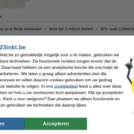
n
ar op rij 'Beste webwinkel'
Meer dan 5 miljoen klanten
92% raadt 123inkt.b
23inkt.be
23inkt huismerk)
inkt.be zo gemakkelijk mogelijk voor u te maken, gebruiken we
kbare technieken. De functionele cookies zorgen ervoor dat de
 Daarnaast hebben ze een analytische functie die ons helpt de
verbeteren. We laten u graag alleen advertenties zien die
 dit artikel ook besteld hebben
nteresses en willen daarom cookies gebruiken om uw gedrag
ze website te volgen. In ons
cookiebeleid
leest u alles over deze
rken en hoe u uw voorkeuren kunt aanpassen. Klik op accepteren
 Kiest u voor weigeren? Dan plaatsen we alleen functionele en
 en gebruiken we technieken die daarop lijken.
Epson T0711 inktcartridge zwart (123inkt
Epson T0712 inktcartridge cyaan (123inkt
Ph
huismerk)
huismerk)
en
Accepteren
€ 7,50
€ 7,50