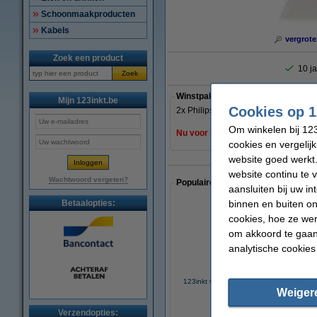
Schoonmaakproducten
Kabels
vergrote
Zoek een product
10 ja
Zoek
Winstpakker
Mijn 123inkt.be
Cookies op 1
2x Philips PFA-322 inktfilm zwart (1
Om winkelen bij 123
Nu voor maar € 22,50 !!!
cookies en vergelij
website goed werkt.
website continu te 
Wachtwoord vergeten?
Populaire artikelen van klanten die
aansluiten bij uw i
binnen en buiten on
Betaalopties:
cookies, hoe ze we
om akkoord te gaan.
analytische cookies
123inkt visitekaartjes (inhoud 25 vellen =
250 kaartjes)
Weiger
€ 7,95
Verzendopties: