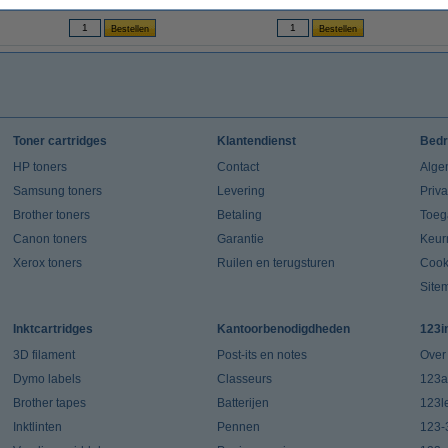
(Incl. 21% btw)
(Incl. 21% btw)
Toner cartridges
Klantendienst
Bedr
HP toners
Contact
Alge
Samsung toners
Levering
Priv
Brother toners
Betaling
Toeg
Canon toners
Garantie
Keur
Xerox toners
Ruilen en terugsturen
Cook
Site
Inktcartridges
Kantoorbenodigdheden
123i
3D filament
Post-its en notes
Over
Dymo labels
Classeurs
123a
Brother tapes
Batterijen
123l
Inktlinten
Pennen
123-