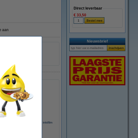
Direct leverbaar
€ 33,50
e aan
Nieuwsbrief
ilips aanbieding: 2x PFA-351 inktfilm
zwart (123inkt huismerk)
€ 27,50