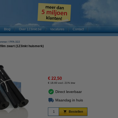
Blog
Over 123inkt.be
Vacatures
Contact
nummer
PFA-322
tfilm zwart (123inkt huismerk)
€ 22,50
€ 18,60 excl. 21% btw
Direct leverbaar
Maandag in huis
Bestellen