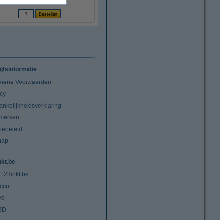
(Incl. 21% btw)
ijfsinformatie
mene Voorwaarden
acy
ankelijkheidsverklaring
merken
iebeleid
map
nkt.be
 123inkt.be
ccu
ed
3D