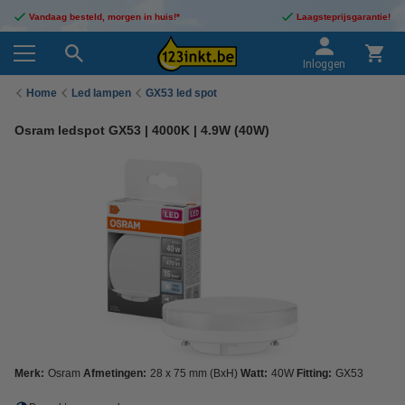
Vandaag besteld, morgen in huis!*
Laagsteprijsgarantie!
Inloggen
Home
Led lampen
GX53 led spot
Osram ledspot GX53 | 4000K | 4.9W (40W)
Merk:
Osram
Afmetingen:
28 x 75 mm (BxH)
Watt:
40W
Fitting:
GX53