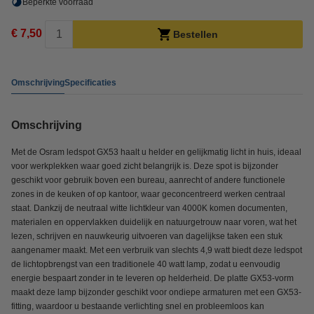
Beperkte voorraad
€ 7,50
Bestellen
Omschrijving
Specificaties
Omschrijving
Met de Osram ledspot GX53 haalt u helder en gelijkmatig licht in huis, ideaal
voor werkplekken waar goed zicht belangrijk is. Deze spot is bijzonder
geschikt voor gebruik boven een bureau, aanrecht of andere functionele
zones in de keuken of op kantoor, waar geconcentreerd werken centraal
staat. Dankzij de neutraal witte lichtkleur van 4000K komen documenten,
materialen en oppervlakken duidelijk en natuurgetrouw naar voren, wat het
lezen, schrijven en nauwkeurig uitvoeren van dagelijkse taken een stuk
aangenamer maakt. Met een verbruik van slechts 4,9 watt biedt deze ledspot
de lichtopbrengst van een traditionele 40 watt lamp, zodat u eenvoudig
energie bespaart zonder in te leveren op helderheid. De platte GX53-vorm
maakt deze lamp bijzonder geschikt voor ondiepe armaturen met een GX53-
fitting, waardoor u bestaande verlichting snel en probleemloos kan