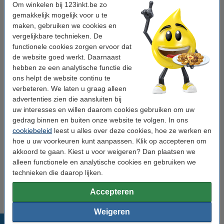
Om winkelen bij 123inkt.be zo
Kleurtemperatuur:
4000 K
gemakkelijk mogelijk voor u te
maken, gebruiken we cookies en
Kleurtemperatuur:
4.000 K
vergelijkbare technieken. De
Nieuw energielabel:
F
functionele cookies zorgen ervoor dat
de website goed werkt. Daarnaast
Fitting:
GX53
hebben ze een analytische functie die
Vorm:
spot
ons helpt de website continu te
verbeteren. We laten u graag alleen
Watt:
4.9 W
advertenties zien die aansluiten bij
uw interesses en willen daarom cookies gebruiken om uw
Ingangsfrequentie:
50-60Hz
gedrag binnen en buiten onze website te volgen. In ons
Branduren:
15000
cookiebeleid
leest u alles over deze cookies, hoe ze werken en
hoe u uw voorkeuren kunt aanpassen. Klik op accepteren om
CRI:
Ra> 80
akkoord te gaan. Kiest u voor weigeren? Dan plaatsen we
Extra info:
uw oude apparaat
alleen functionele en analytische cookies en gebruiken we
technieken die daarop lijken.
Vervangt Watt:
40 W
Accepteren
Weigeren
Populaire producten