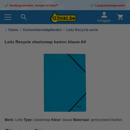
Vandaag besteld, morgen in huis!*
Laagsteprijsgarantie!
Inloggen
Home
Kantoorbenodigdheden
Leitz Recycle-serie
Leitz Recycle elastomap karton blauw A4
Merk:
Leitz
Type:
elastomap
Kleur:
blauw
Materiaal:
gerecycleerd karton