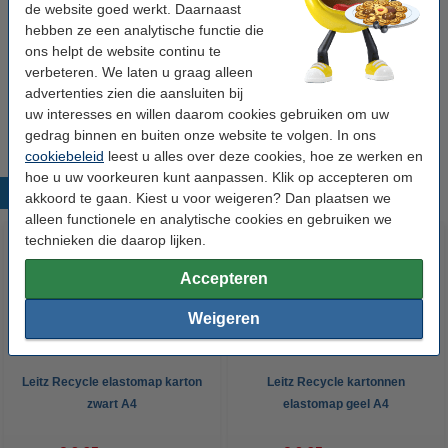
Aanbieding: set 123inkt industriële permanent
de website goed werkt. Daarnaast
markers zwart/rood/blauw
hebben ze een analytische functie die
€ 6,75
ons helpt de website continu te
verbeteren. We laten u graag alleen
Set 123inkt fluostiften
advertenties zien die aansluiten bij
roze/groen/blauw/geel/oranje
€ 5,50
uw interesses en willen daarom cookies gebruiken om uw
gedrag binnen en buiten onze website te volgen. In ons
cookiebeleid
leest u alles over deze cookies, hoe ze werken en
hoe u uw voorkeuren kunt aanpassen. Klik op accepteren om
Populaire producten
akkoord te gaan. Kiest u voor weigeren? Dan plaatsen we
alleen functionele en analytische cookies en gebruiken we
technieken die daarop lijken.
Accepteren
Weigeren
Leitz Recycle elastomap karton
Leitz Recycle kartonnen
zwart A4
elastomap geel A4