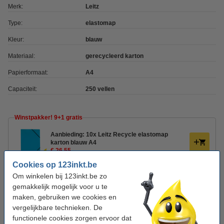
Merk:
Leitz
Type:
elastomap
Kleur:
blauw
Materiaal:
gerecycleerd karton
Papierformaat:
A4
Capaciteit:
250 vellen
Winstpakker! 9+1 gratis
Aanbieding: 10x Leitz Recycle elastomap
karton blauw A4
€ 26,55
Cookies op 123inkt.be
Tip: meebestellen
Om winkelen bij 123inkt.be zo
gemakkelijk mogelijk voor u te
Avery Zweckform L4736-25 multifunctionele
maken, gebruiken we cookies en
etiketten A4 45,7 x 21 mm wit (1200 etiketten)
€ 16,95
vergelijkbare technieken. De
functionele cookies zorgen ervoor dat