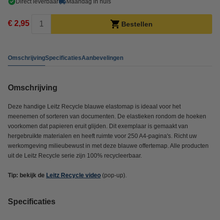
Direct leverbaar
Maandag in huis
€ 2,95
Bestellen
Omschrijving
Specificaties
Aanbevelingen
Omschrijving
Deze handige Leitz Recycle blauwe elastomap is ideaal voor het
meenemen of sorteren van documenten. De elastieken rondom de hoeken
voorkomen dat papieren eruit glijden. Dit exemplaar is gemaakt van
hergebruikte materialen en heeft ruimte voor 250 A4-pagina's. Richt uw
werkomgeving milieubewust in met deze blauwe offertemap. Alle producten
uit de Leitz Recycle serie zijn 100% recycleerbaar.
Tip: bekijk de
Leitz Recycle video
(pop-up).
Specificaties