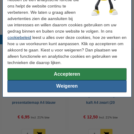
123inkt balpen blauw zonder bedrukking (10
ons helpt de website continu te
stuks)
verbeteren. We laten u graag alleen
€ 4,00
advertenties zien die aansluiten bij
uw interesses en willen daarom cookies gebruiken om uw
gedrag binnen en buiten onze website te volgen. In ons
cookiebeleid
leest u alles over deze cookies, hoe ze werken en
Populaire producten
hoe u uw voorkeuren kunt aanpassen. Klik op accepteren om
akkoord te gaan. Kiest u voor weigeren? Dan plaatsen we
alleen functionele en analytische cookies en gebruiken we
technieken die daarop lijken.
Accepteren
Weigeren
Leitz 4631 WOW
Rillstab presentatiemap harde
presentatiemap A4 blauw
kaft A4 zwart (20
metallic (20 insteekhoezen)
insteekhoezen)
€ 6,95
€ 12,50
Incl. 21% btw
Incl. 21% btw