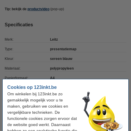
Tip: bekijk de
productvideo
(pop-up)
Specificaties
Merk:
Leitz
Type:
presentatiemap
Kleur:
sereen blauw
Materiaal:
polypropyleen
Papierformaat:
A4
Cookies op 123inkt.be
Hoezen:
20
Om winkelen bij 123inkt.be zo
gemakkelijk mogelijk voor u te
Tip: meebestellen
maken, gebruiken we cookies en
vergelijkbare technieken. De
123inkt kopieerpapier 1 pak van 500 vellen A4 -
functionele cookies zorgen ervoor dat
80 g/m²
€ 7,25
de website goed werkt. Daarnaast
hebben ze een analytische functie die