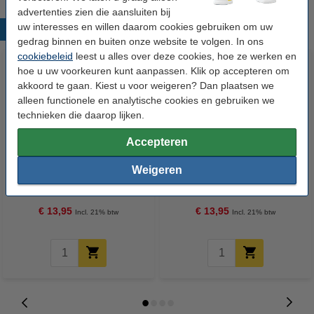
advertenties zien die aansluiten bij
uw interesses en willen daarom cookies gebruiken om uw
Populaire producten
gedrag binnen en buiten onze website te volgen. In ons
cookiebeleid
leest u alles over deze cookies, hoe ze werken en
hoe u uw voorkeuren kunt aanpassen. Klik op accepteren om
akkoord te gaan. Kiest u voor weigeren? Dan plaatsen we
alleen functionele en analytische cookies en gebruiken we
technieken die daarop lijken.
Accepteren
Leitz 4589 WOW projectmap
Leitz 4589 WOW projectmap
Weigeren
metallic roze (6 vakken)
metallic blauw (6 vakken)
€ 13,95
€ 13,95
Incl. 21% btw
Incl. 21% btw