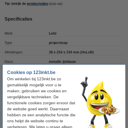
Tip: bekijk de
productvideo
(pop-up)
Specificaties
Merk:
Leitz
Type:
projectmap
Afmetingen:
38 x 254 x 330 mm (HxLxB)
Kleur:
metallic ijsblauw
Vakken:
6
Cookies op 123inkt.be
Om winkelen bij 123inkt.be zo
Ons artikelnr:
211810
gemakkelijk mogelijk voor u te
maken, gebruiken we cookies en
vergelijkbare technieken. De
Tip: meebestellen
functionele cookies zorgen ervoor dat
123inkt kopieerpapier 1 pak van 500 vellen A4 -
de website goed werkt. Daarnaast
80 g/m²
hebben ze een analytische functie die
€ 7,25
ons helpt de website continu te
verbeteren. We laten u graag alleen