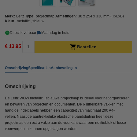
Merk:
Leitz
Type:
projectmap
Afmetingen:
38 x 254 x 330 mm (HxLxB)
Kleur:
metallic ijsblauw
Direct leverbaar
Maandag in huis
€ 13,95
Bestellen
Omschrijving
Specificaties
Aanbevelingen
Omschrijving
De Leitz WOW metallic ijsblauwe projectmap is ideaal voor het organiseren
en bewaren van projecten en documenten. De 6 uitrekbare vakken met
handige indexlabels hebben een capaciteit van maximaal 200 A4-
vellen. Naast de aantrekkelijke elastische bandsluiting heeft deze
projectmap een extra vakje aan de voorkant waar een notitieblok of losse
voorwerpen in kunnen opgeslagen worden.