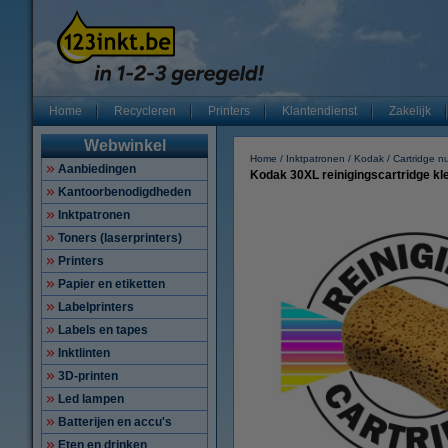
Home
Recycleren
Printers
Klantendienst
Zakelijk
Webwinkel
Home
Inktpatronen
Kodak
Cartridge 
Aanbiedingen
Kodak 30XL reinigingscartridge kle
Kantoorbenodigdheden
Inktpatronen
Toners (laserprinters)
Printers
Papier en etiketten
Labelprinters
Labels en tapes
Inktlinten
3D-printen
Led lampen
Batterijen en accu's
Eten en drinken