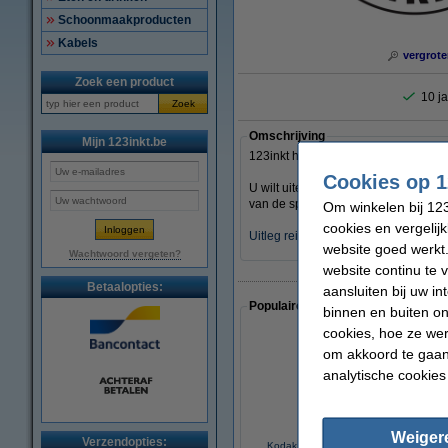
Schoonmaakproducten
Kabels
vergrote
Zoek een product
10 ja
Zoek
Omschrijving
Mijn 123inkt.be
123inkt huismerk reinigingscartridg
Cookies op 1
U wilt uiteraard zo lang mogelijk van 
van de spuitkanaaltjes in de printkop
Om winkelen bij 123
cookies en vergelij
Uitleg reinigingscartridge
website goed werkt.
Wachtwoord vergeten?
website continu te 
Betaalopties:
aansluiten bij uw i
Populaire artikelen van klanten die
binnen en buiten on
cookies, hoe ze we
om akkoord te gaan.
analytische cookies
Weiger
Verzendopties:
Kodak 30XL inktcartridge zwart hoge