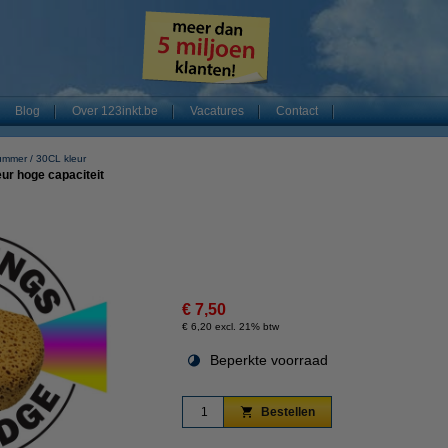
Blog
Over 123inkt.be
Vacatures
Contact
nummer
30CL kleur
ur hoge capaciteit
€ 7,50
€ 6,20 excl. 21% btw
Beperkte voorraad
Bestellen