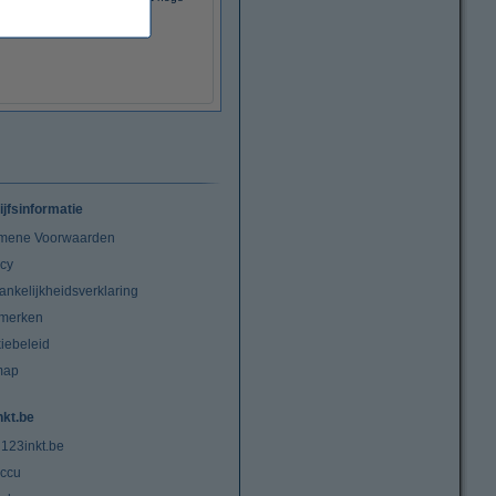
capaciteit (origineel)
ijfsinformatie
mene Voorwaarden
acy
ankelijkheidsverklaring
merken
iebeleid
map
nkt.be
 123inkt.be
ccu