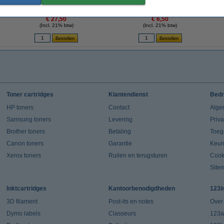
+ 30XL kleur (123inkt huismerk)
capaciteit
€ 27,50
€ 6,50
(Incl. 21% btw)
(Incl. 21% btw)
Toner cartridges
Klantendienst
Bedr
HP toners
Contact
Alge
Samsung toners
Levering
Priv
Brother toners
Betaling
Toeg
Canon toners
Garantie
Keur
Xerox toners
Ruilen en terugsturen
Cook
Site
Inktcartridges
Kantoorbenodigdheden
123i
3D filament
Post-its en notes
Over
Dymo labels
Classeurs
123a