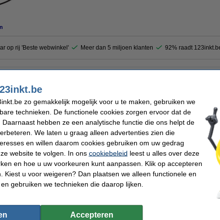
n
ar op rij 'Beste webwinkel'
Meer dan 5 miljoen klanten
92% raadt 123inkt.b
e voor de kleuren printkop van de Kodak 30XL, goed voor ongeveer 10 keer reinige
23inkt.be
uw printer genieten, daarom is van tijd tot tijd reinigen belangrijk. Een reinigingsc
 en zorgt in veel gevallen direct voor een zichtbare verbetering van de printkwaliteit
inkt.be zo gemakkelijk mogelijk voor u te maken, gebruiken we
kbare technieken. De functionele cookies zorgen ervoor dat de
 Daarnaast hebben ze een analytische functie die ons helpt de
verbeteren. We laten u graag alleen advertenties zien die
nteresses en willen daarom cookies gebruiken om uw gedrag
 dit artikel ook besteld hebben
ze website te volgen. In ons
cookiebeleid
leest u alles over deze
rken en hoe u uw voorkeuren kunt aanpassen. Klik op accepteren
 Kiest u voor weigeren? Dan plaatsen we alleen functionele en
 en gebruiken we technieken die daarop lijken.
en
Accepteren
Combinatie aanbieding: Kodak 30XL zwart
Kodak 30XL reinigingscartridge zwart hoge
K