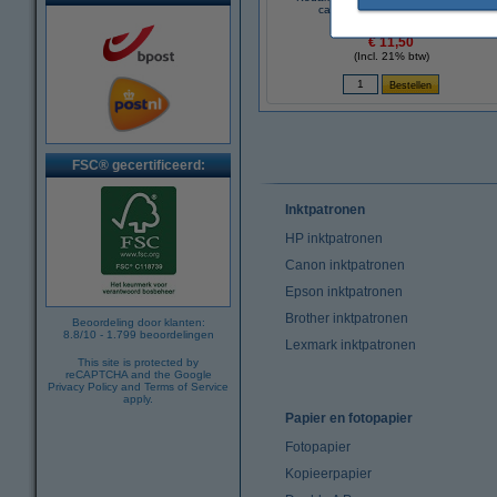
capaciteit (123inkt huismerk)
€ 11,50
(Incl. 21% btw)
FSC® gecertificeerd:
Inktpatronen
HP inktpatronen
Canon inktpatronen
Epson inktpatronen
Brother inktpatronen
Beoordeling door klanten:
8.8
/
10
-
1.799
beoordelingen
Lexmark inktpatronen
This site is protected by
reCAPTCHA and the Google
Privacy Policy
and
Terms of Service
apply.
Papier en fotopapier
Fotopapier
Kopieerpapier