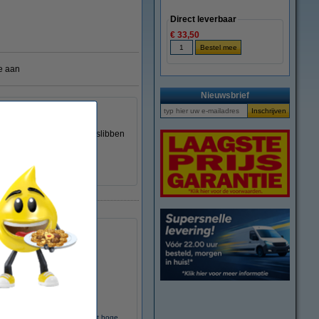
Direct leverbaar
€ 33,50
e aan
Nieuwsbrief
n.
artridge voorkomt het dichtslibben
.
odak 30XL inktcartridge zwart hoge