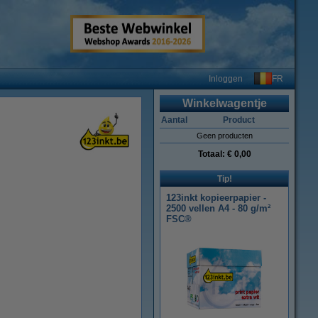
FR
Inloggen
Winkelwagentje
Aantal
Product
Geen producten
Totaal:
€ 0,00
Tip!
123inkt kopieerpapier -
2500 vellen A4 - 80 g/m²
FSC®