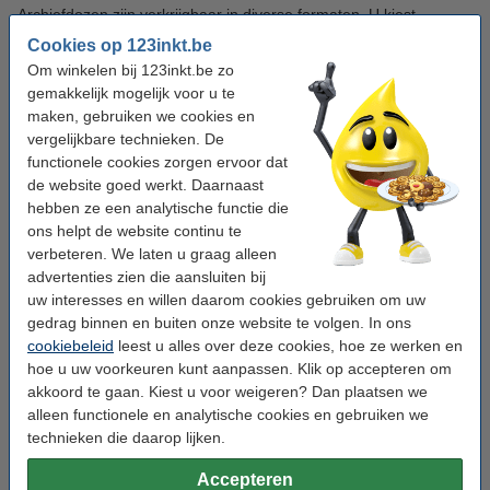
Archiefdozen zijn verkrijgbaar in diverse formaten. U kiest
eenvoudig een doos voor losse documenten of voor volle
Cookies op 123inkt.be
classeurs. Er zijn kartonnen archiefdozen voor grootschalige
Om winkelen bij 123inkt.be zo
opslag en kunststof varianten voor intensief gebruik. Zo
gemakkelijk mogelijk voor u te
archiveert, verplaatst of bewaart u grote hoeveelheden
maken, gebruiken we cookies en
documenten efficiënt. Zowel kleine als grote archiefdozen zijn
vergelijkbare technieken. De
scherp geprijsd en geschikt voor elk gebruik.
functionele cookies zorgen ervoor dat
de website goed werkt. Daarnaast
Handig bij uw archiefdozen
hebben ze een analytische functie die
ons helpt de website continu te
verbeteren. We laten u graag alleen
advertenties zien die aansluiten bij
uw interesses en willen daarom cookies gebruiken om uw
gedrag binnen en buiten onze website te volgen. In ons
cookiebeleid
leest u alles over deze cookies, hoe ze werken en
hoe u uw voorkeuren kunt aanpassen. Klik op accepteren om
akkoord te gaan. Kiest u voor weigeren? Dan plaatsen we
alleen functionele en analytische cookies en gebruiken we
Archiefbinders
Hangmappentrolleys
technieken die daarop lijken.
Accepteren