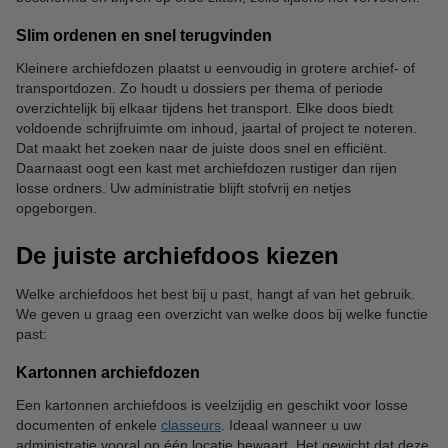
Slim ordenen en snel terugvinden
Kleinere archiefdozen plaatst u eenvoudig in grotere archief- of
transportdozen. Zo houdt u dossiers per thema of periode
overzichtelijk bij elkaar tijdens het transport. Elke doos biedt
voldoende schrijfruimte om inhoud, jaartal of project te noteren.
Dat maakt het zoeken naar de juiste doos snel en efficiënt.
Daarnaast oogt een kast met archiefdozen rustiger dan rijen
losse ordners. Uw administratie blijft stofvrij en netjes
opgeborgen.
De juiste archiefdoos kiezen
Welke archiefdoos het best bij u past, hangt af van het gebruik.
We geven u graag een overzicht van welke doos bij welke functie
past:
Kartonnen archiefdozen
Een kartonnen archiefdoos is veelzijdig en geschikt voor losse
documenten of enkele
classeurs
. Ideaal wanneer u uw
administratie vooral op één locatie bewaart. Het gewicht dat deze