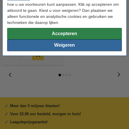
hoe u uw voorkeuren kunt aanpassen. Klik op accepteren om
akkoord te gaan. Kiest u voor weigeren? Dan plaatsen we
alleen functionele en analytische cookies en gebruiken we
HP Q2510A everyday photo
HP Q6594A professional
technieken die daarop lijken.
paper glossy 200 g/m² A4 (100
inkjetpapier 120 g/m² A3 (100
vellen)
vellen)
Accepteren
€ 23,95
Incl. 21% btw
Weigeren
Meer dan 5 miljoen klanten!
Voor 22.00 uur besteld, morgen in huis!
Laagsteprijsgarantie!