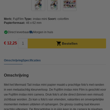
Merk:
FujiFilm
Type:
instax mini
Soort:
colorfilm
Papierformaat:
46 x 62 mm
Direct leverbaar
Morgen in huis
€ 12,25
Bestellen
Omschrijving
Specificaties
Omschrijving
Met het Mermaid Tail instax mini papier maakt u prachtige foto's met randen
in een metaalachtig kleurverloop. De Fujifilm instax mini Film is geschikt voor
uw Fujifilm instax mini camera. Druk foto's af die direct (binnen een minuut)
zichtbaar worden. Zo kan u foto's van vrienden, vakanties en onvergetelijke
momenten meteen uitdelen of ophangen. De glossy coating laat kleuren
prachtig uitkomen. De filmcartridge is in één keer in de camera te plaatsen.