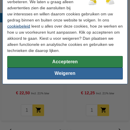
verbeteren. We laten u graag alleen
advertenties zien die aansluiten bij
uw interesses en willen daarom cookies gebruiken om uw
Populaire producten
gedrag binnen en buiten onze website te volgen. In ons
cookiebeleid
leest u alles over deze cookies, hoe ze werken en
hoe u uw voorkeuren kunt aanpassen. Klik op accepteren om
akkoord te gaan. Kiest u voor weigeren? Dan plaatsen we
alleen functionele en analytische cookies en gebruiken we
technieken die daarop lijken.
Accepteren
Fujifilm instax mini film (20
Fujifilm instax mini film Rainbow
Weigeren
vellen)
(10 vellen)
€ 22,50
€ 12,25
Incl. 21% btw
Incl. 21% btw