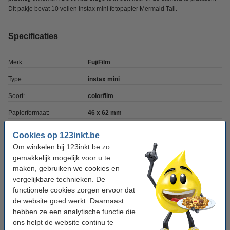
Dit pakje bevat 10 vellen instax mini fotopapier Mermaid Tail.
Specificaties
Merk:
FujiFilm
Type:
instax mini
Soort:
colorfilm
Papierformaat:
46 x 62 mm
Inhoud:
10 vellen
Cookies op 123inkt.be
Om winkelen bij 123inkt.be zo
Toplaag:
glossy
gemakkelijk mogelijk voor u te
Waterbestendig:
nee
maken, gebruiken we cookies en
vergelijkbare technieken. De
Geschikt voor:
instant camera
functionele cookies zorgen ervoor dat
Frame:
Mermaid Tail
de website goed werkt. Daarnaast
hebben ze een analytische functie die
Ons artikelnr:
150858
ons helpt de website continu te