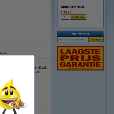
Direct leverbaar
€ 33,50
vergroten
Nieuwsbrief
e aan
utselgebied maar kunt wensen. Denk
oires. Dat maakt deze doos zo
1300-delig
222174