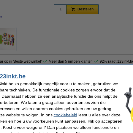
Bestellen
n
vergroten
ar op rij 'Beste webwinkel'
Meer dan 5 miljoen klanten
92% raadt 123inkt.b
23inkt.be
olia is perfect voor echte creatievelingen. Deze box bevat alles wat u zich op kn
inkt.be zo gemakkelijk mogelijk voor u te maken, gebruiken we
chenilledraad, hout, veertjes, glitterpoeder en diverse andere materialen en access
nen en kinderen zijn verzekerd van uren knutselplezier.
kbare technieken. De functionele cookies zorgen ervoor dat de
 Daarnaast hebben ze een analytische functie die ons helpt de
verbeteren. We laten u graag alleen advertenties zien die
nteresses en willen daarom cookies gebruiken om uw gedrag
Set:
elpakket
Ons artikelnr:
ze website te volgen. In ons
cookiebeleid
leest u alles over deze
se materialen
rken en hoe u uw voorkeuren kunt aanpassen. Klik op accepteren
 Kiest u voor weigeren? Dan plaatsen we alleen functionele en