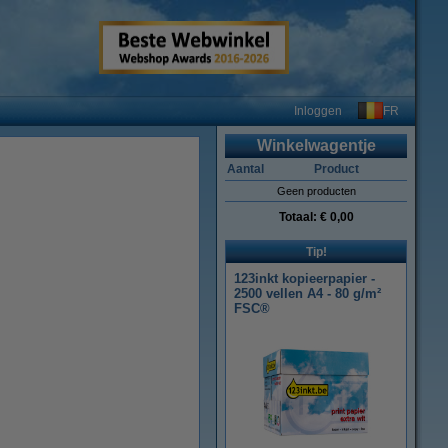
FR
Inloggen
Winkelwagentje
Aantal
Product
Geen producten
Totaal:
€ 0,00
Tip!
123inkt kopieerpapier -
2500 vellen A4 - 80 g/m²
FSC®