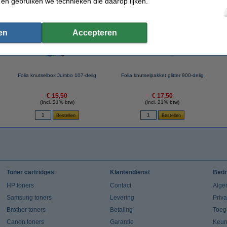
 en gebruiken we technieken die daarop lijken.
 dit artikel ook besteld hebben
en
Accepteren
Folia knutselbox Jumbo 107-delig
Folia knutselpakket glitter 900-delig
€ 15,50
€ 17,50
(Incl. 21% btw)
(Incl. 21% btw)
Toner cartridges
Klantendienst
Bedr
HP toners
Contact
Alge
Samsung toners
Levering
Priv
Brother toners
Betaling
Toeg
Canon toners
Garantie
Keur