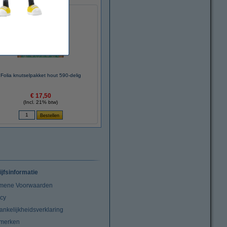
Folia knutselpakket hout 590-delig
€ 17,50
(Incl. 21% btw)
ijfsinformatie
mene Voorwaarden
acy
ankelijkheidsverklaring
merken