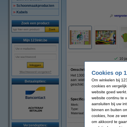
Schoonmaakproducten
Kabels
vergrote
Zoek een product
Zoek
Mijn 123inkt.be
10 ja
Omschrijving
Cookies op 1
Wachtwoord vergeten?
Het 1300-delige knutselpakket van F
Om winkelen bij 123
aan: wiebelogen, vilt, foam rubber, 
Betaalopties:
geschikt als starterpakket. Volwasse
cookies en vergelij
website goed werkt.
website continu te 
Specificaties
aansluiten bij uw i
Merk:
Folia
Type:
knuts
binnen en buiten on
Materiaal:
diver
cookies, hoe ze we
om akkoord te gaan.
Verzendopties: