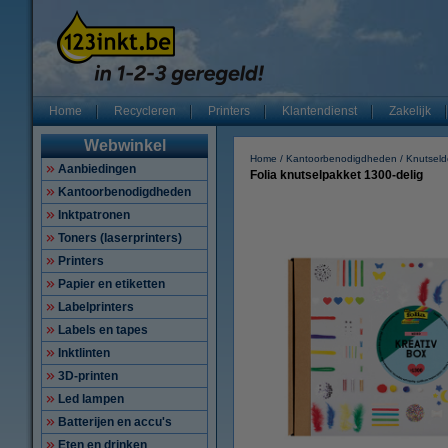
Home
Recycleren
Printers
Klantendienst
Zakelijk
Webwinkel
Home
Kantoorbenodigdheden
Knutsel
Aanbiedingen
Folia knutselpakket 1300-delig
Kantoorbenodigdheden
Inktpatronen
Toners (laserprinters)
Printers
Papier en etiketten
Labelprinters
Labels en tapes
Inktlinten
3D-printen
Led lampen
Batterijen en accu's
Eten en drinken