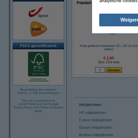
analytische cookies
Populaire artikelen van klanten die
Weiger
FSC® gecertificeerd:
Folia gekleurd fotokarton 22 x 33 cm (10
vellen)
€ 2,95
(Incl. 21% btw)
Beoordeling door klanten:
8.8
/
10
-
1.799
beoordelingen
This site is protected by
reCAPTCHA and the Google
Inktpatronen
Privacy Policy
and
Terms of Service
apply.
HP inktpatronen
Canon inktpatronen
Epson inktpatronen
Brother inktpatronen