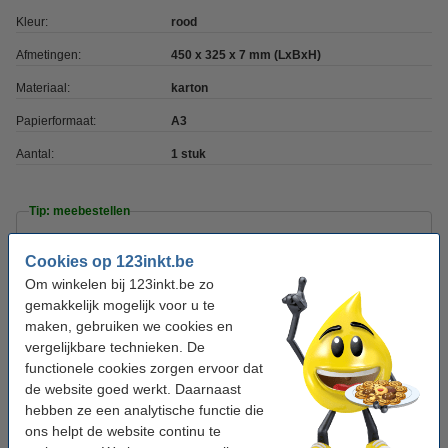
Kleur:
rood
Afmetingen:
450 x 325 x 7 mm (LxBxH)
Materiaal:
karton
Papierformaat:
A3
Aantal:
1 stuk
Tip: meebestellen
Schoellershammer schetspapier op rol 33 cm x
Cookies op 123inkt.be
50 m 60 g/m² transparant
€ 14,50
Om winkelen bij 123inkt.be zo
gemakkelijk mogelijk voor u te
maken, gebruiken we cookies en
123inkt potlood (HB)
€ 0,95
vergelijkbare technieken. De
functionele cookies zorgen ervoor dat
de website goed werkt. Daarnaast
123inkt gom
hebben ze een analytische functie die
€ 0,75
ons helpt de website continu te