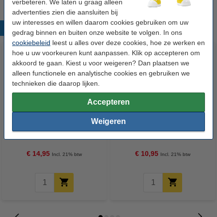
verbeteren. We laten u graag alleen
advertenties zien die aansluiten bij
uw interesses en willen daarom cookies gebruiken om uw
Populaire producten
gedrag binnen en buiten onze website te volgen. In ons
cookiebeleid
leest u alles over deze cookies, hoe ze werken en
hoe u uw voorkeuren kunt aanpassen. Klik op accepteren om
akkoord te gaan. Kiest u voor weigeren? Dan plaatsen we
alleen functionele en analytische cookies en gebruiken we
technieken die daarop lijken.
Accepteren
123accu Xtreme Power MN1500
Esselte gekleurde tekenmap
Weigeren
Penlite AA batterij 24 stuks
A4+ blauw
€ 14,95
€ 10,95
Incl. 21% btw
Incl. 21% btw