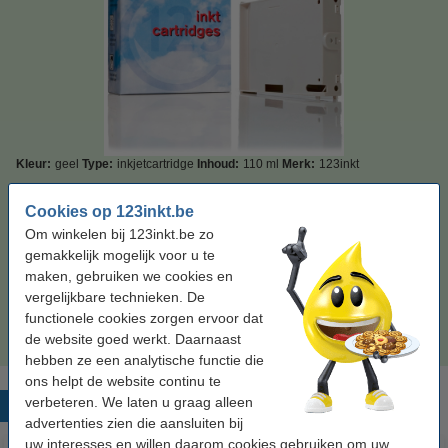
Kleur:
geel
Type:
inkjetcartridge
Inhoud:
110 ml
Merk:
123inkt
Bekijk de specificaties en omschrijving
Cookies op 123inkt.be
Bespaar
82,3%
op uw inkt (zonder kwaliteitsverlies)!
Om winkelen bij 123inkt.be zo
Direct leverbaar
Morgen in huis
gemakkelijk mogelijk voor u te
maken, gebruiken we cookies en
Prijs per ml
€ 0,114
vergelijkbare technieken. De
functionele cookies zorgen ervoor dat
€ 12,50
Bestellen
de website goed werkt. Daarnaast
hebben ze een analytische functie die
ons helpt de website continu te
verbeteren. We laten u graag alleen
Populaire producten
advertenties zien die aansluiten bij
uw interesses en willen daarom cookies gebruiken om uw