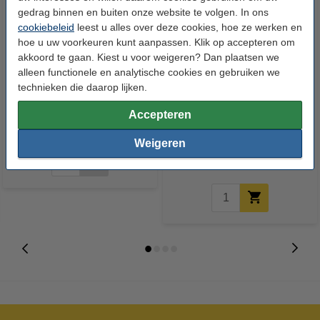
gedrag binnen en buiten onze website te volgen. In ons
cookiebeleid
leest u alles over deze cookies, hoe ze werken en
hoe u uw voorkeuren kunt aanpassen. Klik op accepteren om
akkoord te gaan. Kiest u voor weigeren? Dan plaatsen we
alleen functionele en analytische cookies en gebruiken we
technieken die daarop lijken.
Epson S020118 inktcartridge
Epson S020126 inktcartridge
Accepteren
zwart (origineel)
magenta (origineel)
Weigeren
€ 101,50
Incl. 21% btw