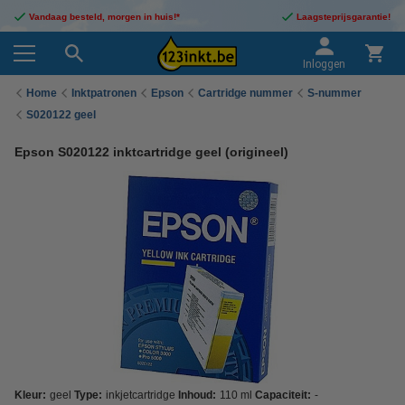
Vandaag besteld, morgen in huis!*
Laagsteprijsgarantie!
Inloggen
Home
Inktpatronen
Epson
Cartridge nummer
S-nummer
S020122 geel
Epson S020122 inktcartridge geel (origineel)
Kleur:
geel
Type:
inkjetcartridge
Inhoud:
110 ml
Capaciteit:
-