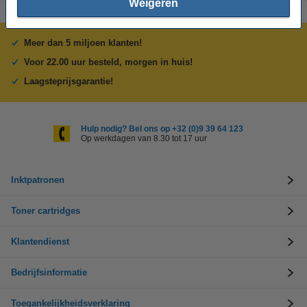
Weigeren
Meer dan 5 miljoen klanten!
Voor 22.00 uur besteld, morgen in huis!
Laagsteprijsgarantie!
Hulp nodig? Bel ons op +32 (0)9 39 64 123
Op werkdagen van 8.30 tot 17 uur
Inktpatronen
Toner cartridges
Klantendienst
Bedrijfsinformatie
Toegankelijkheidsverklaring