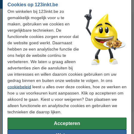
Populaire producten
Cookies op 123inkt.be
Om winkelen bij 123inkt.be zo
gemakkelijk mogelijk voor u te
maken, gebruiken we cookies en
vergelijkbare technieken. De
functionele cookies zorgen ervoor dat
de website goed werkt. Daarnaast
hebben ze een analytische functie die
ons helpt de website continu te
Epson 29XL (T2991)
Epson 29XL (T2993)
verbeteren. We laten u graag alleen
reinigingscartridge zwart hoge
reinigingscartridge magenta
advertenties zien die aansluiten bij
capaciteit
hoge capaciteit
uw interesses en willen daarom cookies gebruiken om uw
gedrag binnen en buiten onze website te volgen. In ons
€ 9,50
€ 7,50
Incl. 21% btw
Incl. 21% btw
cookiebeleid
leest u alles over deze cookies, hoe ze werken en
hoe u uw voorkeuren kunt aanpassen. Klik op accepteren om
akkoord te gaan. Kiest u voor weigeren? Dan plaatsen we
alleen functionele en analytische cookies en gebruiken we
technieken die daarop lijken.
Accepteren