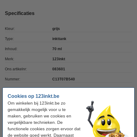
Specificaties
Kleur:
grijs
Type:
inkttank
Inhoud:
70 ml
Merk:
123inkt
Ons artikelnr:
083601
Nummer:
C13T07B540
Cookies op 123inkt.be
Tip: complete set bestellen
Om winkelen bij 123inkt.be zo
Epson 114 multipack 2 zwart + 4 kleur (123inkt
gemakkelijk mogelijk voor u te
huismerk)
maken, gebruiken we cookies en
€ 52,50
vergelijkbare technieken. De
functionele cookies zorgen ervoor dat
Tip
de website goed werkt. Daarnaast