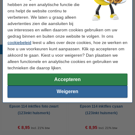
Wij adviseren u om deze inktfles i.p.v. de originele inktfles te nemen.
hebben ze een analytische functie die
ons helpt de website continu te
Tip: multipack bestellen
verbeteren. We laten u graag alleen
2 x zwart + 4 x kleur (123inkt huismerk) voor
€ 54,50
advertenties zien die aansluiten bij
uw interesses en willen daarom cookies gebruiken om uw
gedrag binnen en buiten onze website te volgen. In ons
cookiebeleid
leest u alles over deze cookies, hoe ze werken en
hoe u uw voorkeuren kunt aanpassen. Klik op accepteren om
Populaire producten
akkoord te gaan. Kiest u voor weigeren? Dan plaatsen we
alleen functionele en analytische cookies en gebruiken we
technieken die daarop lijken.
Accepteren
Weigeren
Epson 114 inktfles foto zwart
Epson 114 inktfles cyaan
(123inkt huismerk)
(123inkt huismerk)
€ 8,95
€ 8,95
Incl. 21% btw
Incl. 21% btw