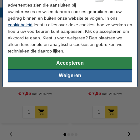
advertenties zien die aansluiten bij
uw interesses en willen daarom cookies gebruiken om uw
Populaire producten
gedrag binnen en buiten onze website te volgen. In ons
cookiebeleid
leest u alles over deze cookies, hoe ze werken en
hoe u uw voorkeuren kunt aanpassen. Klik op accepteren om
akkoord te gaan. Kiest u voor weigeren? Dan plaatsen we
alleen functionele en analytische cookies en gebruiken we
technieken die daarop lijken.
Accepteren
Epson 113 inktfles cyaan
Epson 113 inktfles magenta
Weigeren
(123inkt huismerk)
(123inkt huismerk)
€ 7,95
€ 7,95
Incl. 21% btw
Incl. 21% btw