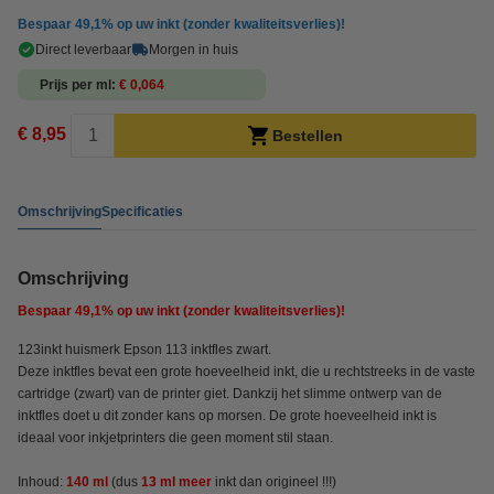
Bespaar
49,1%
op uw inkt (zonder kwaliteitsverlies)!
Direct leverbaar
Morgen in huis
Prijs per ml
€ 0,064
€ 8,95
Bestellen
Omschrijving
Specificaties
Omschrijving
Bespaar
49,1%
op uw inkt (zonder kwaliteitsverlies)!
123inkt huismerk Epson 113 inktfles zwart.
Deze inktfles bevat een grote hoeveelheid inkt, die u rechtstreeks in de vaste
cartridge (zwart) van de printer giet. Dankzij het slimme ontwerp van de
inktfles doet u dit zonder kans op morsen. De grote hoeveelheid inkt is
ideaal voor inkjetprinters die geen moment stil staan.
Inhoud:
140 ml
(dus
13 ml meer
inkt
dan origineel !!!)