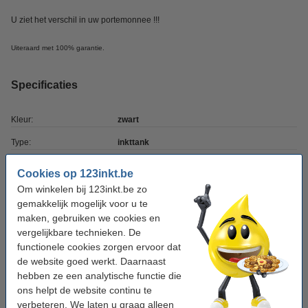
U ziet het verschil in uw portemonnee !!!
Uiteraard met 100% garantie.
Specificaties
Kleur:
zwart
Type:
inkttank
Inhoud:
140 ml
Cookies op 123inkt.be
Merk:
123inkt
Om winkelen bij 123inkt.be zo
gemakkelijk mogelijk voor u te
Ons artikelnr:
083481
maken, gebruiken we cookies en
vergelijkbare technieken. De
Nummer:
C13T06B140
functionele cookies zorgen ervoor dat
de website goed werkt. Daarnaast
Tip
hebben ze een analytische functie die
Wij adviseren u om deze inktfles i.p.v. de originele inktfles te nemen.
ons helpt de website continu te
verbeteren. We laten u graag alleen