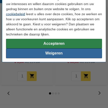
uw interesses en willen daarom cookies gebruiken om uw
gedrag binnen en buiten onze website te volgen. In ons
cookiebeleid
leest u alles over deze cookies, hoe ze werken en
hoe u uw voorkeuren kunt aanpassen. Klik op accepteren om
akkoord te gaan. Kiest u voor weigeren? Dan plaatsen we
alleen functionele en analytische cookies en gebruiken we
technieken die daarop lijken.
Accepteren
Dymo S0720680 / 40913 tape
Aanbieding: 10x Dymo
zwart op wit 9 mm (123inkt
S0720680 / 40913 tape zwart op
Weigeren
huismerk)
wit 9 mm (123inkt huismerk)
€ 9,50
€ 85,50
Incl. 21% btw
Incl. 21% btw