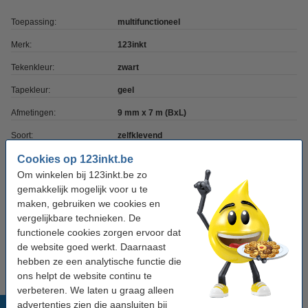
Toepassing:
multifunctioneel
Merk:
123inkt
Tekenkleur:
zwart
Tapekleur:
geel
Afmetingen:
9 mm x 7 m (BxL)
Soort:
zelfklevend
Cookies op 123inkt.be
Fabrieksnr:
S0720730
Om winkelen bij 123inkt.be zo
Ons artikelnr:
650576
gemakkelijk mogelijk voor u te
maken, gebruiken we cookies en
Nummer:
40918
vergelijkbare technieken. De
functionele cookies zorgen ervoor dat
Tip
de website goed werkt. Daarnaast
Wij adviseren u om deze tape i.p.v. de originele tape te nemen.
hebben ze een analytische functie die
ons helpt de website continu te
verbeteren. We laten u graag alleen
advertenties zien die aansluiten bij
Populaire producten