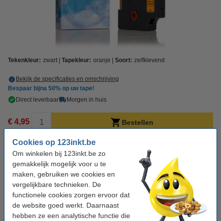
Tekenkleur:
zwart
Tapekleur:
oranje
Soort:
zelfklevend
Bekijk de specificaties en omschrijving
Bespaar bijna
50%
op uw tape!
Direct leverbaar
Morgen in huis
€ 4,95
Bestellen
Cookies op 123inkt.be
Winstpakker!
Om winkelen bij 123inkt.be zo
gemakkelijk mogelijk voor u te
Aanbieding: 5x Dymo 1978367 tape zwart op
oranje 12 mm (123inkt huismerk)
maken, gebruiken we cookies en
€ 23,50
vergelijkbare technieken. De
functionele cookies zorgen ervoor dat
Tip: Multipack meebestellen
de website goed werkt. Daarnaast
Aanbieding: 123inkt huismerk vervangt Dymo
hebben ze een analytische functie die