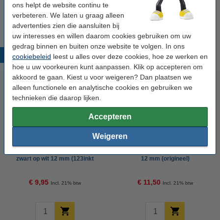
D1 12 mm tape multipack (zwart op wit, zwart
ons helpt de website continu te
op transparant en zwart op geel)
verbeteren. We laten u graag alleen
€ 24,50
advertenties zien die aansluiten bij
uw interesses en willen daarom cookies gebruiken om uw
gedrag binnen en buiten onze website te volgen. In ons
Populaire producten
cookiebeleid
leest u alles over deze cookies, hoe ze werken en
hoe u uw voorkeuren kunt aanpassen. Klik op accepteren om
akkoord te gaan. Kiest u voor weigeren? Dan plaatsen we
alleen functionele en analytische cookies en gebruiken we
technieken die daarop lijken.
Accepteren
Weigeren
Dymo S0720530 / 45013 tape
Dymo 1978366 tape wit op rood
zwart op wit 12 mm (123inkt
12 mm (origineel)
huismerk)
€ 9,95
€ 11,50
Incl. 21% btw
Incl. 21% btw