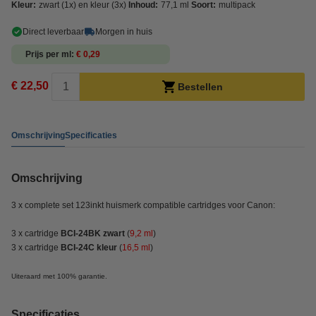
Kleur:
zwart (1x) en kleur (3x)
Inhoud:
77,1 ml
Soort:
multipack
Direct leverbaar
Morgen in huis
Prijs per ml
€ 0,29
€ 22,50
Bestellen
Omschrijving
Specificaties
Omschrijving
3 x complete set 123inkt huismerk compatible cartridges voor Canon:
3 x cartridge
BCI-24BK zwart
(
9,2 ml
)
3 x cartridge
BCI-24C kleur
(
16,5 ml
)
Uiteraard met 100% garantie.
Specificaties