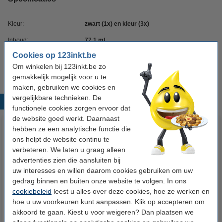
Kleur:
zwart (1x) en kleur (3x)
Inhoud:
77,1 ml
Cookies op 123inkt.be
Soort:
multipack
Om winkelen bij 123inkt.be zo
gemakkelijk mogelijk voor u te
maken, gebruiken we cookies en
vergelijkbare technieken. De
Populaire producten
functionele cookies zorgen ervoor dat
de website goed werkt. Daarnaast
hebben ze een analytische functie die
ons helpt de website continu te
verbeteren. We laten u graag alleen
advertenties zien die aansluiten bij
uw interesses en willen daarom cookies gebruiken om uw
gedrag binnen en buiten onze website te volgen. In ons
cookiebeleid
leest u alles over deze cookies, hoe ze werken en
Canon BCI-24BK inktcartridge
Canon CL-41 inktcartridge kleur
hoe u uw voorkeuren kunt aanpassen. Klik op accepteren om
zwart (123inkt huismerk)
(123inkt huismerk)
akkoord te gaan. Kiest u voor weigeren? Dan plaatsen we