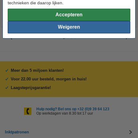
technieken die daarop lijken.
Accepteren
Weigeren
Meer dan 5 miljoen klanten!
Voor 22.00 uur besteld, morgen in huis!
Laagsteprijsgarantie!
Hulp nodig? Bel ons op +32 (0)9 39 64 123
Op werkdagen van 8.30 tot 17 uur
Inktpatronen