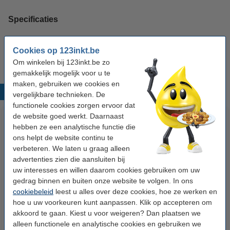
Specificaties
Kleur:
zwart (1x) en kleur (3x)
Cookies op 123inkt.be
Om winkelen bij 123inkt.be zo
gemakkelijk mogelijk voor u te
maken, gebruiken we cookies en
Populaire producten
vergelijkbare technieken. De
functionele cookies zorgen ervoor dat
de website goed werkt. Daarnaast
hebben ze een analytische functie die
ons helpt de website continu te
verbeteren. We laten u graag alleen
advertenties zien die aansluiten bij
uw interesses en willen daarom cookies gebruiken om uw
gedrag binnen en buiten onze website te volgen. In ons
Canon 723 C toner cyaan
Canon 723H BK toner zwart
cookiebeleid
leest u alles over deze cookies, hoe ze werken en
(123inkt huismerk)
hoge capaciteit (123inkt
hoe u uw voorkeuren kunt aanpassen. Klik op accepteren om
huismerk)
akkoord te gaan. Kiest u voor weigeren? Dan plaatsen we
alleen functionele en analytische cookies en gebruiken we
€ 92,50
€ 62,50
Incl. 21% btw
Incl. 21% btw