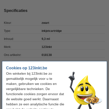
Specificaties
Kleur:
zwart
Type:
inkjetcartridge
Inhoud:
9,3 ml
Merk:
123inkt
Ons artikelnr:
018138
Nummer:
1509B001
Cookies op 123inkt.be
Om winkelen bij 123inkt.be zo
Kleur meebestellen
gemakkelijk mogelijk voor u te
maken, gebruiken we cookies en
Canon CLI-36 inktcartridge kleur (123inkt
vergelijkbare technieken. De
huismerk)
€ 7,50
functionele cookies zorgen ervoor dat
de website goed werkt. Daarnaast
hebben ze een analytische functie die
Tip