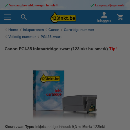
Vandaag besteld, morgen in huis!*
Laagsteprijsgarantie!
Inloggen
Home
Inktpatronen
Canon
Cartridge nummer
Volledig nummer
PGI-35 zwart
Canon PGI-35 inktcartridge zwart (123inkt huismerk)
Tip!
Kleur:
zwart
Type:
inkjetcartridge
Inhoud:
9,3 ml
Merk:
123inkt