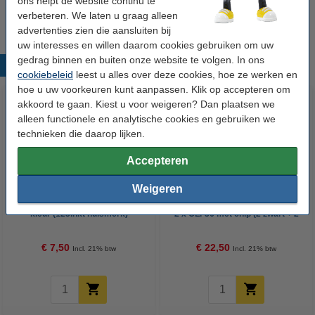
ons helpt de website continu te
Wij adviseren u om deze cartridge i.p.v. de originele cartridge te
nemen.
verbeteren. We laten u graag alleen
advertenties zien die aansluiten bij
uw interesses en willen daarom cookies gebruiken om uw
gedrag binnen en buiten onze website te volgen. In ons
Populaire producten
cookiebeleid
leest u alles over deze cookies, hoe ze werken en
hoe u uw voorkeuren kunt aanpassen. Klik op accepteren om
akkoord te gaan. Kiest u voor weigeren? Dan plaatsen we
alleen functionele en analytische cookies en gebruiken we
technieken die daarop lijken.
Accepteren
Weigeren
Canon CLI-36 inktcartridge
Canon aanbieding: 2 x PGI-35 +
kleur (123inkt huismerk)
2 x CLI-36 met chip (2 zwart + 2
kleuren) (123inkt huismerk)
€ 7,50
€ 22,50
Incl. 21% btw
Incl. 21% btw