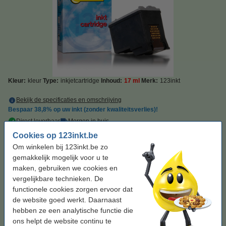
Kleur:
kleur
Type:
inkjetcartridge
Inhoud:
17 ml
Merk:
123inkt
Bekijk de specificaties en omschrijving
Bespaar
38,8%
op uw inkt (zonder kwaliteitsverlies)!
Direct leverbaar
Morgen in huis
Cookies op 123inkt.be
Prijs per ml
€ 1,15
Om winkelen bij 123inkt.be zo
gemakkelijk mogelijk voor u te
€ 19,50
Bestellen
maken, gebruiken we cookies en
vergelijkbare technieken. De
Zwart meebestellen
functionele cookies zorgen ervoor dat
de website goed werkt. Daarnaast
Canon PG-40 inktcartridge zwart (123inkt
hebben ze een analytische functie die
huismerk)
€ 14,50
ons helpt de website continu te