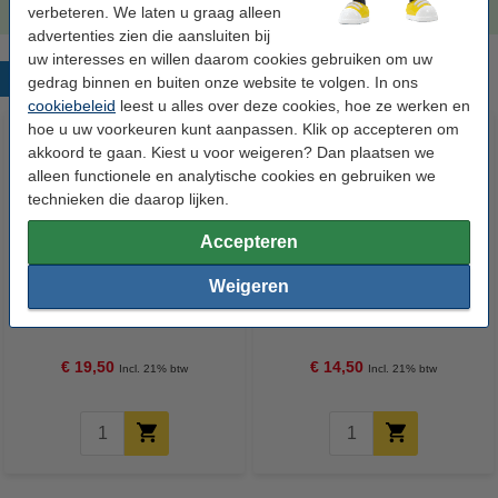
verbeteren. We laten u graag alleen
advertenties zien die aansluiten bij
uw interesses en willen daarom cookies gebruiken om uw
Populaire producten
gedrag binnen en buiten onze website te volgen. In ons
cookiebeleid
leest u alles over deze cookies, hoe ze werken en
hoe u uw voorkeuren kunt aanpassen. Klik op accepteren om
akkoord te gaan. Kiest u voor weigeren? Dan plaatsen we
alleen functionele en analytische cookies en gebruiken we
technieken die daarop lijken.
Accepteren
Weigeren
Canon CL-41 inktcartridge kleur
Canon PG-40 inktcartridge
(123inkt huismerk)
zwart (123inkt huismerk)
€ 19,50
€ 14,50
Incl. 21% btw
Incl. 21% btw