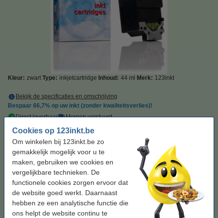
Kleur:
zwart
Type:
inkjetcartridge
Inhoud:
44 ml
Merk:
123inkt
Bekijk de specificaties en omschrijving
Bespaar
66,7%
op uw inkt (zonder kwaliteitsverlies)!
Direct leverbaar
Morgen verstuurd
Cookies op 123inkt.be
Prijs per ml
€ 0,33
Om winkelen bij 123inkt.be zo
gemakkelijk mogelijk voor u te
€ 14,50
Bestellen
maken, gebruiken we cookies en
vergelijkbare technieken. De
Tip: aanbieding bestellen
functionele cookies zorgen ervoor dat
de website goed werkt. Daarnaast
Canon aanbieding: 2 x BX-20 zwart (123inkt
hebben ze een analytische functie die
huismerk)
€ 27,50
ons helpt de website continu te