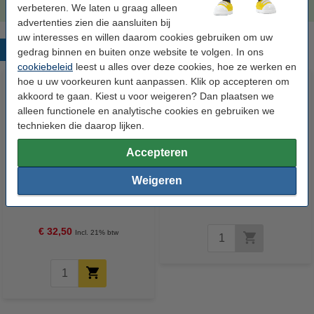
verbeteren. We laten u graag alleen
advertenties zien die aansluiten bij
uw interesses en willen daarom cookies gebruiken om uw
Populaire producten
gedrag binnen en buiten onze website te volgen. In ons
cookiebeleid
leest u alles over deze cookies, hoe ze werken en
hoe u uw voorkeuren kunt aanpassen. Klik op accepteren om
akkoord te gaan. Kiest u voor weigeren? Dan plaatsen we
alleen functionele en analytische cookies en gebruiken we
technieken die daarop lijken.
Accepteren
Weigeren
Canon BX-3 inktcartridge zwart
HP 78D (C6578DE) inktcartridge
(origineel)
kleur (origineel)
€ 32,50
Incl. 21% btw