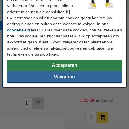
€ 264,50
verbeteren. We laten u graag alleen
advertenties zien die aansluiten bij
uw interesses en willen daarom cookies gebruiken om uw
gedrag binnen en buiten onze website te volgen. In ons
Populaire producten
cookiebeleid
leest u alles over deze cookies, hoe ze werken en
hoe u uw voorkeuren kunt aanpassen. Klik op accepteren om
akkoord te gaan. Kiest u voor weigeren? Dan plaatsen we
alleen functionele en analytische cookies en gebruiken we
technieken die daarop lijken.
Accepteren
Weigeren
Canon BCI-1431BK
Canon BCI-1431C inktcartridge
inktcartridge zwart (origineel)
cyaan (origineel)
€ 53,50
Incl. 21% btw