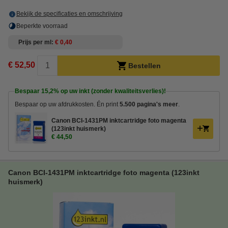
Bekijk de specificaties en omschrijving
Beperkte voorraad
Prijs per ml
€ 0,40
€ 52,50
Bestellen
Bespaar
15,2%
op uw inkt (zonder kwaliteitsverlies)!
Bespaar op uw afdrukkosten. Én print
5.500 pagina's meer
.
Canon BCI-1431PM inktcartridge foto magenta
(123inkt huismerk)
€ 44,50
Canon BCI-1431PM inktcartridge foto magenta (123inkt
huismerk)