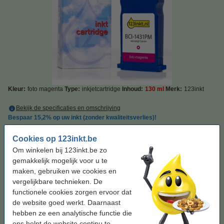
Kleur:
foto magenta
Type:
inkjetcartridge
Inhoud:
130 ml
Merk:
123inkt
Bekijk de specificaties en omschrijving
Bespaar
15,2%
op uw inkt (zonder kwaliteitsverlies)!
Direct leverbaar
Morgen in huis
Cookies op 123inkt.be
Prijs per ml
€ 0,34
Om winkelen bij 123inkt.be zo
gemakkelijk mogelijk voor u te
€ 44,50
Bestellen
maken, gebruiken we cookies en
vergelijkbare technieken. De
functionele cookies zorgen ervoor dat
Tip: complete set bestellen
de website goed werkt. Daarnaast
Canon BCI-1431 multipack BK/C/M/Y/PC/PM
hebben ze een analytische functie die
(123inkt huismerk)
ons helpt de website continu te