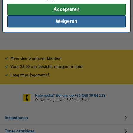
Accepteren
Weigeren
Meer dan 5 miljoen klanten!
Voor 22.00 uur besteld, morgen in huis!
Laagsteprijsgarantie!
Hulp nodig? Bel ons op +32 (0)9 39 64 123
Op werkdagen van 8.30 tot 17 uur
Inktpatronen
Toner cartridges