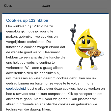
Kleur:
zwart
Ons artikelnr:
833106
Cookies op 123inkt.be
Om winkelen bij 123inkt.be zo
gemakkelijk mogelijk voor u te
maken, gebruiken we cookies en
Populaire producten
vergelijkbare technieken. De
functionele cookies zorgen ervoor dat
de website goed werkt. Daarnaast
hebben ze een analytische functie die
ons helpt de website continu te
verbeteren. We laten u graag alleen
advertenties zien die aansluiten bij
uw interesses en willen daarom cookies gebruiken om uw
gedrag binnen en buiten onze website te volgen. In ons
Brother PJ-763 MFi mobiele A4-
Brother PA-BT-002 oplaadbare
cookiebeleid
leest u alles over deze cookies, hoe ze werken en
printer met Bluetooth
Lithium-ion batterij
hoe u uw voorkeuren kunt aanpassen. Klik op accepteren om
akkoord te gaan. Kiest u voor weigeren? Dan plaatsen we
€ 138,50
Incl. 21% btw
alleen functionele en analytische cookies en gebruiken we
technieken die daarop lijken.