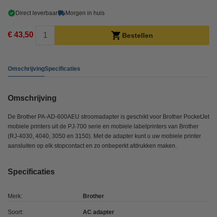
Direct leverbaar
Morgen in huis
€ 43,50
Bestellen
Omschrijving
Specificaties
Omschrijving
De Brother PA-AD-600AEU stroomadapter is geschikt voor Brother PocketJet
mobiele printers uit de PJ-700 serie en mobiele labelprinters van Brother
(RJ-4030, 4040, 3050 en 3150). Met de adapter kunt u uw mobiele printer
aansluiten op elk stopcontact en zo onbeperkt afdrukken maken.
Specificaties
Merk:
Brother
Soort:
AC adapter