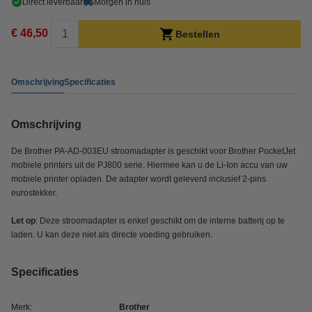
Direct leverbaar
Morgen in huis
€ 46,50
Bestellen
Omschrijving
Specificaties
Omschrijving
De Brother PA-AD-003EU stroomadapter is geschikt voor Brother PocketJet
mobiele printers uit de PJ800 serie. Hiermee kan u de Li-Ion accu van uw
mobiele printer opladen. De adapter wordt geleverd inclusief 2-pins
eurostekker.
Let op
: Deze stroomadapter is enkel geschikt om de interne batterij op te
laden. U kan deze niet als directe voeding gebruiken.
Specificaties
Merk:
Brother