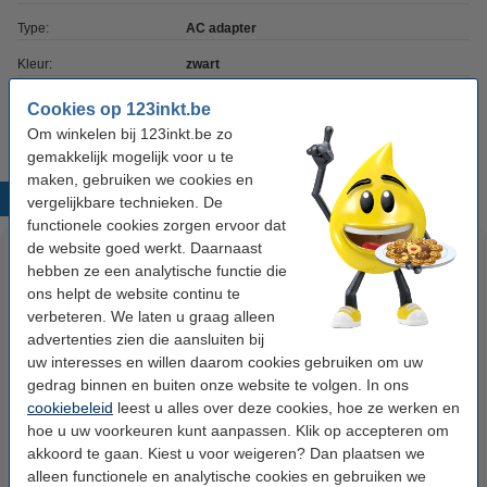
Type:
AC adapter
Kleur:
zwart
Ons artikelnr:
833235
Cookies op 123inkt.be
Om winkelen bij 123inkt.be zo
gemakkelijk mogelijk voor u te
maken, gebruiken we cookies en
Populaire producten
vergelijkbare technieken. De
functionele cookies zorgen ervoor dat
de website goed werkt. Daarnaast
hebben ze een analytische functie die
ons helpt de website continu te
verbeteren. We laten u graag alleen
advertenties zien die aansluiten bij
uw interesses en willen daarom cookies gebruiken om uw
gedrag binnen en buiten onze website te volgen. In ons
Brother PA-BT-002 oplaadbare
Brother PA-C-411 papier A4
cookiebeleid
leest u alles over deze cookies, hoe ze werken en
Lithium-ion batterij
(100 vellen)
hoe u uw voorkeuren kunt aanpassen. Klik op accepteren om
akkoord te gaan. Kiest u voor weigeren? Dan plaatsen we
alleen functionele en analytische cookies en gebruiken we
€ 138,50
€ 12,50
Incl. 21% btw
Incl. 21% btw