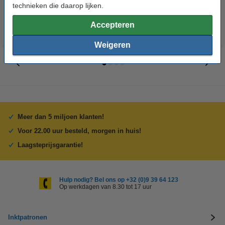
technieken die daarop lijken.
Accepteren
Weigeren
Meer dan 5 miljoen klanten!
Voor 22.00 uur besteld, morgen in huis!
Laagsteprijsgarantie!
Hulp nodig? Bel ons op +32 (0)9 39 64 123
Op werkdagen van 8.30 tot 17 uur
Inktpatronen