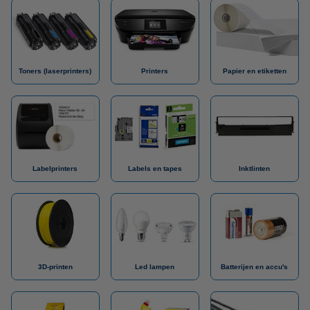
Toners (laserprinters)
Printers
Papier en etiketten
Labelprinters
Labels en tapes
Inktlinten
3D-printen
Led lampen
Batterijen en accu's