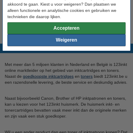
akkoord te gaan. Kiest u voor weigeren? Dan plaatsen we
alleen functionele en analytische cookies en gebruiken we
technieken die daarop lijken.
Accepteren
Meer nieuws
Weigeren
Beste Webwinkel 2025-2026
Met meer dan 5 miljoen klanten in Nederland en België is 123inkt
online marktleider op het gebied van inktcartridges en toners.
Naast de
goedkoopste inktcartridges
en
toners
biedt 123inkt.be u
een razendsnelle levering, de beste service en deskundig advies.
Naast bijvoorbeeld Canon, Brother of HP inktpatronen en toners,
kan u kiezen voor het 123inkt huismerk. De huismerk inkt- en
tonercartridges bevatten vaak meer inkt dan de originele merken
en zijn vaak een stuk goedkoper.
Wil u een ander product dan een toner of inktpatroon kopen? Dat