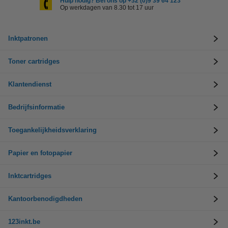
Hulp nodig? Bel ons op +32 (0)9 39 64 123
Op werkdagen van 8.30 tot 17 uur
Inktpatronen
Toner cartridges
Klantendienst
Bedrijfsinformatie
Toegankelijkheidsverklaring
Papier en fotopapier
Inktcartridges
Kantoorbenodigdheden
123inkt.be